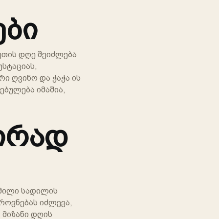
ები
ეთის დღე შეიძლება
უსტაციას,
რი ღვინო და ჭაჭა ის
ებულება იმაშია,
პირად
გმილი სადილის
როვნებას იძლევა,
ᲰᲙᲘᲗᲮᲔ AI-Ს
. მიზანი დღის