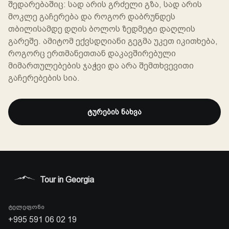
შედარებაშიც: სად არის გრძელი გზა, სად არის
მოკლე გაჩერება და როგორ დაბრუნდეს
თბილისამდე დღის ბოლოს ზედმეტი დაღლის
ᲰᲙᲘᲗᲮᲔ AI-Ს
გარეშე. ამიტომ ექვსდღიანი გეგმა უკეთ იკითხება,
საქართველოს
როგორც ერთმანეთთან დაკავშირებული
მიმართულებების ჯაჭვი და არა შემთხვევითი
მარშრუტების
გაჩერებების სია.
ასისტენტი
ტურების ნახვა
ტურები, დრო, ფასები და დაჯავშნა
გამარჯობა. დაგეხმარებით ტურების,
მარშრუტების, დროის, ფასებისა და
AI
შემდეგი ნაბიჯის შედარებაში.
Tour in Georgia
ᲢᲔᲚᲔᲤᲝᲜᲘ
+995 591 06 02 19