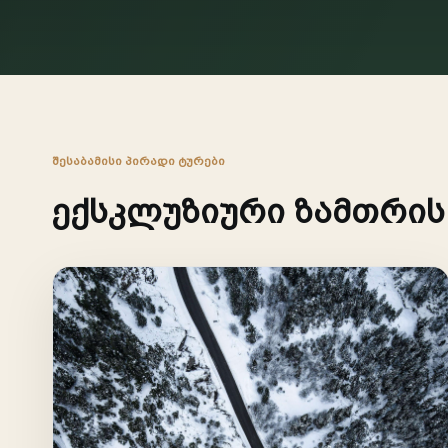
ᲨᲔᲡᲐᲑᲐᲛᲘᲡᲘ ᲞᲘᲠᲐᲓᲘ ᲢᲣᲠᲔᲑᲘ
ექსკლუზიური ზამთრის