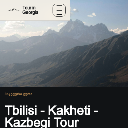
შინაარსზე გადასვლა
Tour in
Georgia
მენიუ
ᲞᲐᲙᲔᲢᲣᲠᲘ ᲢᲣᲠᲘ
Tbilisi - Kakheti -
Kazbegi Tour