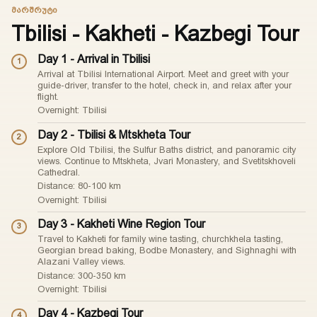
ᲛᲐᲠᲨᲠᲣᲢᲘ
Tbilisi - Kakheti - Kazbegi Tour
Day 1 - Arrival in Tbilisi
1
Arrival at Tbilisi International Airport. Meet and greet with your
guide-driver, transfer to the hotel, check in, and relax after your
flight.
Overnight: Tbilisi
Day 2 - Tbilisi & Mtskheta Tour
2
Explore Old Tbilisi, the Sulfur Baths district, and panoramic city
views. Continue to Mtskheta, Jvari Monastery, and Svetitskhoveli
Cathedral.
Distance: 80-100 km
Overnight: Tbilisi
Day 3 - Kakheti Wine Region Tour
3
Travel to Kakheti for family wine tasting, churchkhela tasting,
Georgian bread baking, Bodbe Monastery, and Sighnaghi with
Alazani Valley views.
Distance: 300-350 km
Overnight: Tbilisi
Day 4 - Kazbegi Tour
4