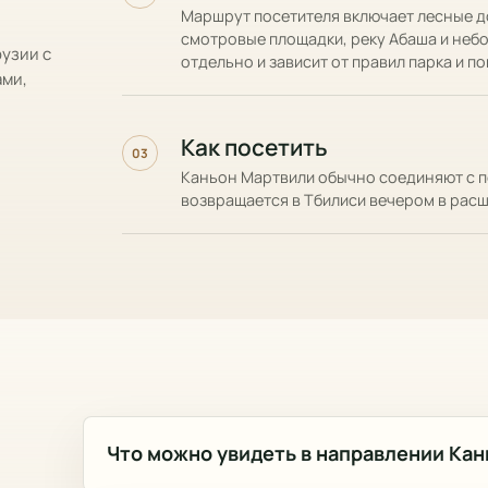
Маршрут посетителя включает лесные д
смотровые площадки, реку Абаша и неб
рузии с
отдельно и зависит от правил парка и п
ами,
Как посетить
03
Каньон Мартвили обычно соединяют с п
возвращается в Тбилиси вечером в рас
Что можно увидеть в направлении Ка