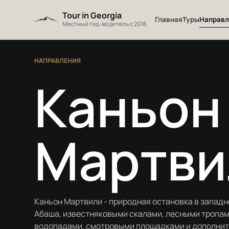
Перейти к содержанию
Tour in Georgia
Главная
Туры
Направл
Местный гид-водитель с 2016
НАПРАВЛЕНИЯ
Каньон
Мартви
Каньон Мартвили - природная остановка в западно
Абаша, известняковыми скалами, лесными тропа
водопадами, смотровыми площадками и дополни