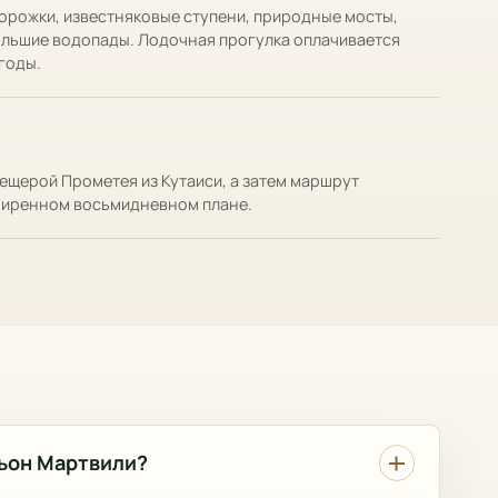
орожки, известняковые ступени, природные мосты,
ольшие водопады. Лодочная прогулка оплачивается
огоды.
СПРОСИТЬ AI
Помощник по маршрутам
ещерой Прометея из Кутаиси, а затем маршрут
Туры, время, цены и бронирование
ширенном восьмидневном плане.
Здравствуйте. Я помогу сравнить туры,
маршруты, время, цены и следующий шаг
AI
для поездки по Грузии.
ньон Мартвили?