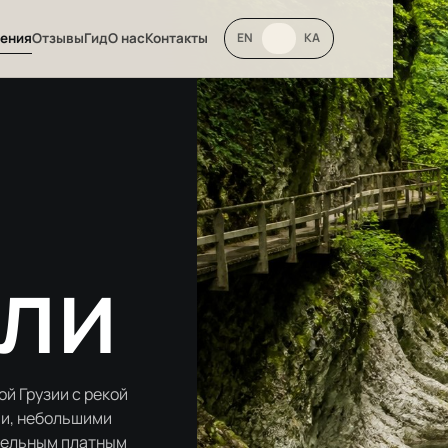
ения
Отзывы
Гид
О нас
Контакты
EN
RU
KA
ли
й Грузии с рекой
ми, небольшими
тельным платным