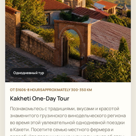
Однодневный тур
ОТ $160
6-8 HOURS
APPROXIMATELY 300-350 KM
Kakheti One-Day Tour
Познакомьтесь с традициями, вкусами и красотой
знаменитого грузинского винодельческого региона
во время этой увлекательной однодневной поездки
в Кахети. Посетите семью местного фермера и