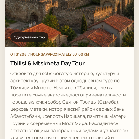
Однодневный тур
ОТ $120
6-7 HOURS
APPROXIMATELY 50-60 KM
Tbilisi & Mtskheta Day Tour
Откройте для себя богатую историю, культуру и
архитектуру Грузии в этом однодневном туре по
Тбилиси и Мцхете. Начните в Тбилиси, где вы
посетите самые знаковые достопримечательности
города, включая собор Святой Троицы (Самеба),
церковь Метехи, исторический район серных бань
Абанотубани, крепость Нарикала, памятник Матери
Грузии и современный Мост Мира. Насладитесь
захватывающими панорамными видами и узнайте об
удивительном сочетании древних традиций и