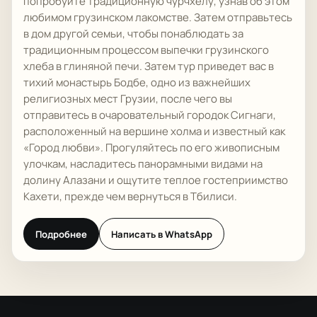
попробуйте традиционную чурчхелу, узнав об этом
любимом грузинском лакомстве. Затем отправьтесь
в дом другой семьи, чтобы понаблюдать за
традиционным процессом выпечки грузинского
хлеба в глиняной печи. Затем тур приведет вас в
тихий монастырь Бодбе, одно из важнейших
СПРОСИТЬ AI
религиозных мест Грузии, после чего вы
Помощник по маршрутам
отправитесь в очаровательный городок Сигнаги,
Туры, время, цены и бронирование
расположенный на вершине холма и известный как
Здравствуйте. Я помогу сравнить туры,
«Город любви». Прогуляйтесь по его живописным
маршруты, время, цены и следующий шаг для
улочкам, насладитесь панорамными видами на
AI
поездки по Грузии.
долину Алазани и ощутите теплое гостеприимство
Кахети, прежде чем вернуться в Тбилиси.
Подробнее
Написать в WhatsApp