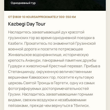
Однодневный тур
ОТ $180
8-10 HOURS
APPROXIMATELY 300-350 KM
Kazbegi Day Tour
Насладитесь захватывающей дух красотой
грузинских гор во время однодневной поездки в
Казбеги. Прокатитесь по знаменитой Грузинской
военной дороге и посетите потрясающее
Жинвальское водохранилище, историческую
крепость Ананури, панорамный памятник дружбы
Гудаури и живописный Крестный перевал. Прибыв в
Степанцминду, окруженную величественными
вершинами Кавказских гор, посетите культовую
церковь Святой Троицы в Гергети, одну из самых
фотографируемых достопримечательностей
Грузии. Насладитесь захватывающими горными
видами, свежим воздухом и незабываемыми
пейзажами, прежде чем вернуться в Тбилиси.