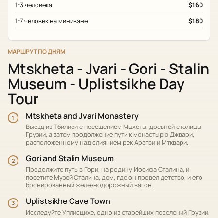
1-3 человека
$160
1-7 человек на минивэне
$180
МАРШРУТ ПО ДНЯМ
Mtskheta - Jvari - Gori - Stalin
Museum - Uplistsikhe Day
Tour
Mtskheta and Jvari Monastery
1
Выезд из Тбилиси с посещением Мцхеты, древней столицы
Грузии, а затем продолжение пути к монастырю Джвари,
расположенному над слиянием рек Арагви и Мтквари.
Gori and Stalin Museum
2
Продолжите путь в Гори, на родину Иосифа Сталина, и
посетите Музей Сталина, дом, где он провел детство, и его
бронированный железнодорожный вагон.
Uplistsikhe Cave Town
3
Исследуйте Уплисцихе, одно из старейших поселений Грузии,