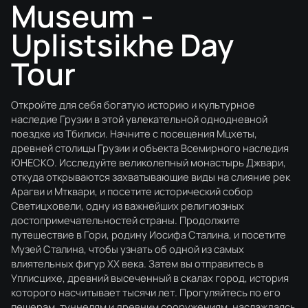
Museum -
Uplistsikhe Day
Tour
Откройте для себя богатую историю и культурное
наследие Грузии в этой увлекательной однодневной
поездке из Тбилиси. Начните с посещения Мцхеты,
древней столицы Грузии и объекта Всемирного наследия
ЮНЕСКО. Исследуйте великолепный монастырь Джвари,
откуда открываются захватывающие виды на слияние рек
Арагви и Мтквари, и посетите исторический собор
Светицховели, одну из важнейших религиозных
достопримечательностей страны. Продолжите
путешествие в Гори, родину Иосифа Сталина, и посетите
Музей Сталина, чтобы узнать об одной из самых
влиятельных фигур XX века. Затем вы отправитесь в
Уплисцихе, древний высеченный в скалах город, история
которого насчитывает тысячи лет. Прогуляйтесь по его
пещерам, туннелям и древним сооружениям, наслаждаясь