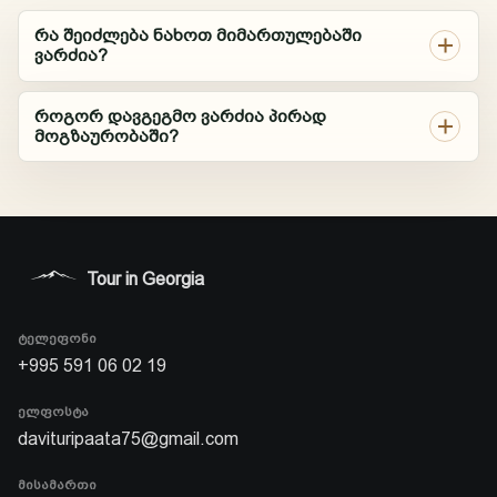
საქართველოს
რა შეიძლება ნახოთ მიმართულებაში
მარშრუტების
ვარძია?
ასისტენტი
როგორ დავგეგმო ვარძია პირად
მოგზაურობაში?
ტურები, დრო, ფასები და დაჯავშნა
გამარჯობა. დაგეხმარებით ტურების,
მარშრუტების, დროის, ფასებისა და
AI
შემდეგი ნაბიჯის შედარებაში.
Tour in Georgia
ᲢᲔᲚᲔᲤᲝᲜᲘ
+995 591 06 02 19
ᲔᲚᲤᲝᲡᲢᲐ
davituripaata75@gmail.com
ᲛᲘᲡᲐᲛᲐᲠᲗᲘ