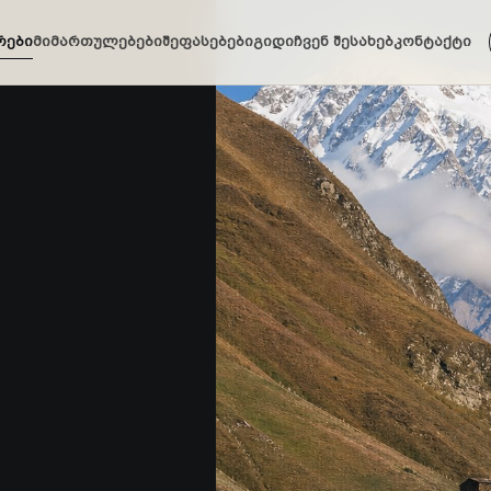
რები
მიმართულებები
შეფასებები
გიდი
ჩვენ შესახებ
კონტაქტი