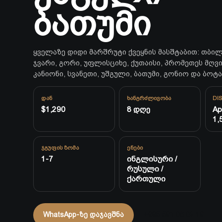
ბათუმი
ყველაზე დიდი მარშრუტი ქვეყნის მასშტაბით: თბილ
ჯვარი, გორი, უფლისციხე, ქუთაისი, პრომეთეს მღვ
კანიონი, სვანეთი, უშგული, ბათუმი, გონიო და ბოტა
ᲓᲐᲜ
ᲮᲐᲜᲒᲠᲫᲚᲘᲕᲝᲑᲐ
DI
$1,290
8 დღე
Ap
1,
ᲯᲒᲣᲤᲘᲡ ᲖᲝᲛᲐ
ᲔᲜᲔᲑᲘ
1-7
ინგლისური /
რუსული /
ქართული
WhatsApp-ზე დაჯავშნა
+995 591 06 02 19