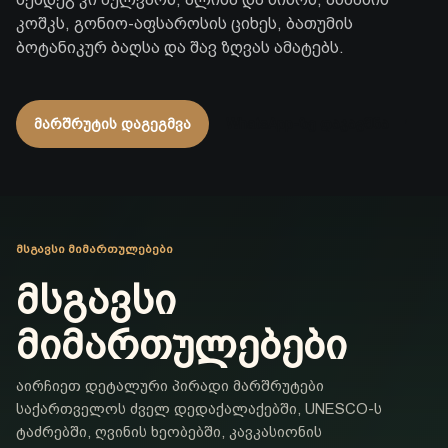
კოშკს, გონიო-აფსაროსის ციხეს, ბათუმის
ბოტანიკურ ბაღსა და შავ ზღვას ამატებს.
მარშრუტის დაგეგმვა
WhatsApp-ზე დაჯავშნა
ᲛᲡᲒᲐᲕᲡᲘ ᲛᲘᲛᲐᲠᲗᲣᲚᲔᲑᲔᲑᲘ
მსგავსი
მიმართულებები
აირჩიეთ დეტალური პირადი მარშრუტები
საქართველოს ძველ დედაქალაქებში, UNESCO-ს
ტაძრებში, ღვინის ხეობებში, კავკასიონის