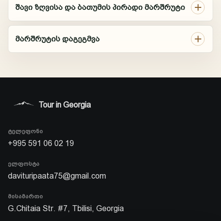
მარშრუტების
შავი ზღვისა და ბათუმის პირადი მარშრუტი
ასისტენტი
მარშრუტის დაგეგმვა
ტურები, დრო, ფასები და დაჯავშნა
გამარჯობა. დაგეხმარებით ტურების,
მარშრუტების, დროის, ფასებისა და
AI
შემდეგი ნაბიჯის შედარებაში.
Tour in Georgia
ᲢᲔᲚᲔᲤᲝᲜᲘ
+995 591 06 02 19
ᲔᲚᲤᲝᲡᲢᲐ
davituripaata75@gmail.com
ᲛᲘᲡᲐᲛᲐᲠᲗᲘ
G.Chitaia Str. #7, Tbilisi, Georgia