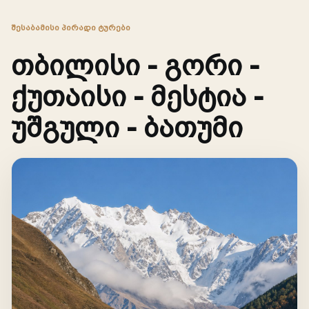
ᲨᲔᲡᲐᲑᲐᲛᲘᲡᲘ ᲞᲘᲠᲐᲓᲘ ᲢᲣᲠᲔᲑᲘ
თბილისი - გორი -
ქუთაისი - მესტია -
უშგული - ბათუმი