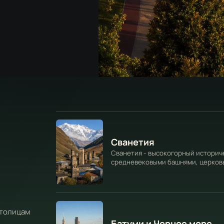
p
Сванетия
Сванетия - высокогорный историч
средневековыми башнями, церков
ледниками и сильной местной иде
столицам
Батуми и Черное море