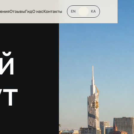
ения
Отзывы
Гид
О нас
Контакты
EN
RU
KA
й
т