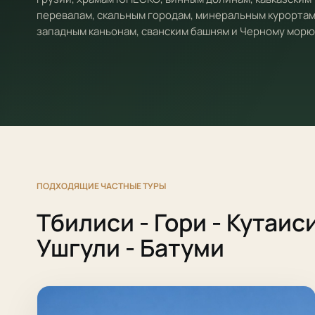
перевалам, скальным городам, минеральным курортам
западным каньонам, сванским башням и Черному морю
ПОДХОДЯЩИЕ ЧАСТНЫЕ ТУРЫ
Тбилиси - Гори - Кутаиси
Ушгули - Батуми