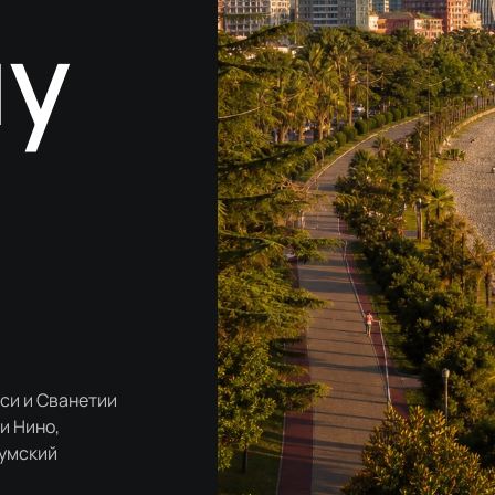
му
иси и Сванетии
и Нино,
тумский