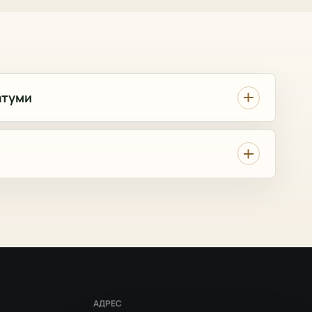
атуми
АДРЕС