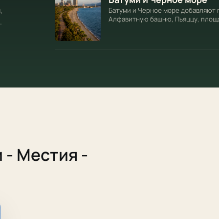
,
Батуми и Черное море добавляют п
Алфавитную башню, Пьяццу, площа
.
сад, морской воздух и другой ритм
 - Местия -