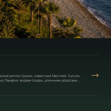
еский регион Грузии, известный Местией, Ушгули,
ью Ламария, видами Шхары, длинными дорогами,
нтичностью.