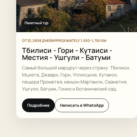
Пакетный тур
ОТ $1,290
8 ДНЕЙ
APPROXIMATELY 1,550-1,750 KM
Тбилиси - Гори - Кутаиси -
Местия - Ушгули - Батуми
Самый большой маршрут через страну: Тбилиси,
Мцхета, Джвари, Гори, Уплисцихе, Кутаиси,
пещера Прометея, каньон Мартвили, Сванетия,
Ушгули, Батуми, Гонио и Ботанический сад.
Подробнее
Написать в WhatsApp